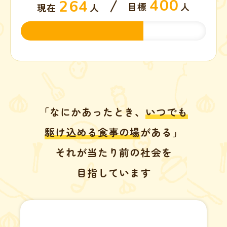
400
264
目標
人
現在
人
「なにかあったとき、
いつでも
駆け込める食事の場
がある」
それが当たり前の社会を
目指しています