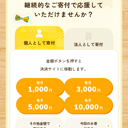
継続的なご寄付で応援して
いただけませんか？
個人として寄付
法人として寄付
金額ボタンを押すと
決済サイトに移動します。
毎月
毎月
1,000
3,000
円
円
毎月
毎月
5,000
10,000
円
円
その他金額で
今回のみ寄